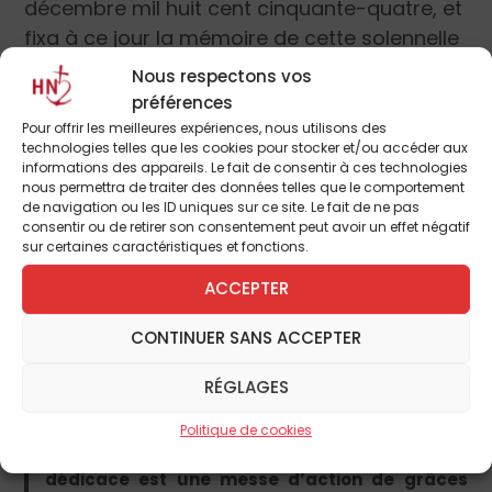
décembre mil huit cent cinquante-quatre, et
fixa à ce jour la mémoire de cette solennelle
Dédicace.
Nous respectons vos
préférences
La messe de la dédicace
Pour offrir les meilleures expériences, nous utilisons des
technologies telles que les cookies pour stocker et/ou accéder aux
informations des appareils. Le fait de consentir à ces technologies
Dans son
Guide dans l’année liturgique
, dom
nous permettra de traiter des données telles que le comportement
Pius Parsch (1884-1954) écrit à propos de la
de navigation ou les ID uniques sur ce site. Le fait de ne pas
consentir ou de retirer son consentement peut avoir un effet négatif
messe de la dédicace :
sur certaines caractéristiques et fonctions.
La messe de la Dédicace est particulièrement
riche en pensées. Pour en comprendre le texte,
ACCEPTER
nous devons faire en sorte d’avoir toujours
sous les yeux la véritable consécration de
CONTINUER SANS ACCEPTER
l’église et de voir dans l’édifice de pierre
l’épouse du Christ, l’Église. Chaque fois que
RÉGLAGES
nous célébrons la Dédicace (ce qui arrive
quatre fois par an), c’est la fête de l’Église
Politique de cookies
catholique que nous célébrons. La messe de la
dédicace est une messe d’action de grâces