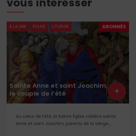
vous intéresser
À LA UNE
ÉGLISE
LITURGIE
Sainte Anne et saint Joachim,
+
le couple de l’été
Au cœur de l’été, la Sainte Église célèbre sainte
Anne et saint Joachim, parents de la Vierge
Marie. Mais que sait-on exactement de ce