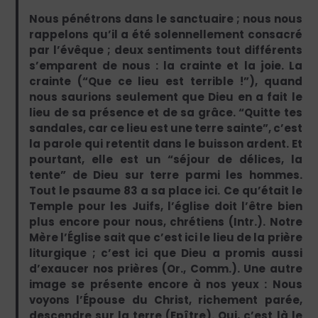
Nous pénétrons dans le sanctuaire ; nous nous
rappelons qu’il a été solennellement consacré
par l’évêque ; deux sentiments tout différents
s’emparent de nous : la crainte et la joie. La
crainte (“Que ce lieu est terrible !”), quand
nous saurions seulement que Dieu en a fait le
lieu de sa présence et de sa grâce. “Quitte tes
sandales, car ce lieu est une terre sainte”, c’est
la parole qui retentit dans le buisson ardent. Et
pourtant, elle est un “séjour de délices, la
tente” de Dieu sur terre parmi les hommes.
Tout le psaume 83 a sa place ici. Ce qu’était le
Temple pour les Juifs, l’église doit l’être bien
plus encore pour nous, chrétiens (Intr.). Notre
Mère l’Église sait que c’est ici le lieu de la prière
liturgique ; c’est ici que Dieu a promis aussi
d’exaucer nos prières (Or., Comm.). Une autre
image se présente encore à nos yeux : Nous
voyons l’Épouse du Christ, richement parée,
descendre sur la terre (Epître). Oui, c’est là le