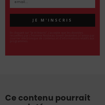
JE M'INSCRIS
En cliquant sur "Je m'inscris", j'accepte que les données
recueillies par L'Homme Nouveau soient destinées à l'envoi par
courrier électronique de contenus et d'informations relatifs aux
programmes.
Ce contenu pourrait