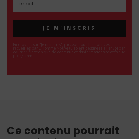
JE M'INSCRIS
En cliquant sur "Je m'inscris", j'accepte que les données
recueillies par L'Homme Nouveau soient destinées à l'envoi par
courrier électronique de contenus et d'informations relatifs aux
programmes.
Ce contenu pourrait