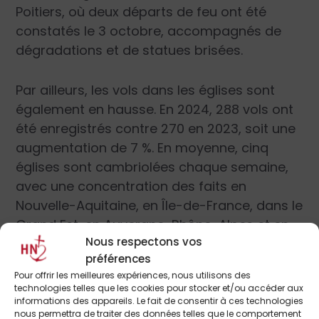
Poitiers, où deux départs de feu ont été
constatés le 3 octobre, accompagnés de
dégradations et de statues brisées.
Par ailleurs, les vols dans les églises sont
également en hausse. En 2024, 288 vols ont
été enregistrés contre 270 en 2023, soit une
augmentation de 7 %. En moyenne, cinq
églises sont cambriolées chaque semaine,
avec une concentration des faits en
Nouvelle-Aquitaine, en Île-de-France, dans le
Grand Est, en Auvergne-Rhône-Alpes et en
Nous respectons vos
Occitanie.
préférences
Pour offrir les meilleures expériences, nous utilisons des
Les fidèles ont eux aussi été directement
technologies telles que les cookies pour stocker et/ou accéder aux
visés par des actes de perturbation au sein
informations des appareils. Le fait de consentir à ces technologies
nous permettra de traiter des données telles que le comportement