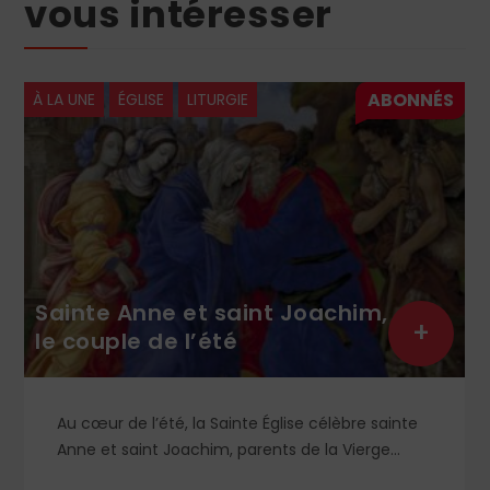
vous intéresser
À LA UNE
ÉGLISE
LITURGIE
Sainte Anne et saint Joachim,
+
le couple de l’été
Au cœur de l’été, la Sainte Église célèbre sainte
Anne et saint Joachim, parents de la Vierge
Marie. Mais que sait-on exactement de ce