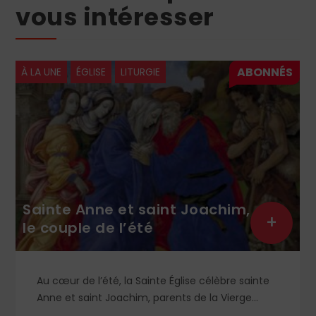
vous intéresser
À LA UNE
ÉGLISE
LITURGIE
Sainte Anne et saint Joachim,
+
le couple de l’été
Au cœur de l’été, la Sainte Église célèbre sainte
Anne et saint Joachim, parents de la Vierge
Marie. Mais que sait-on exactement de ce