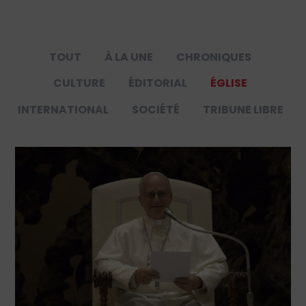
TOUT
À LA UNE
CHRONIQUES
CULTURE
ÉDITORIAL
ÉGLISE
INTERNATIONAL
SOCIÉTÉ
TRIBUNE LIBRE