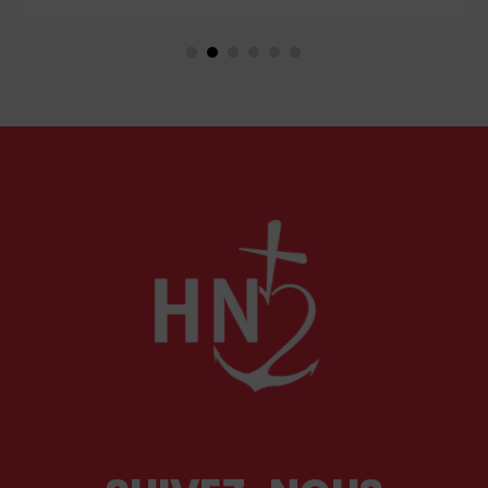
couple unique que le monde chrétien, aussi bien
en Orient qu’en Occident, célèbre par sa piété
et ses liturgies ?