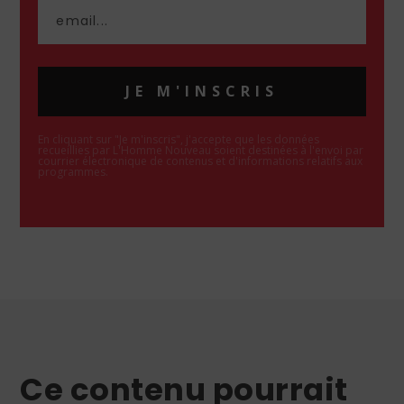
JE M'INSCRIS
En cliquant sur "Je m'inscris", j'accepte que les données
recueillies par L'Homme Nouveau soient destinées à l'envoi par
courrier électronique de contenus et d'informations relatifs aux
programmes.
Ce contenu pourrait