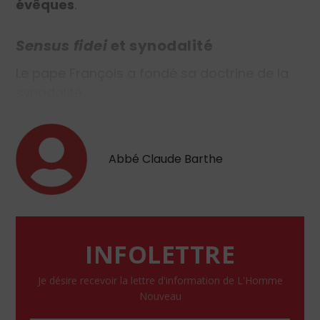
évêques
.
Sensus fidei
et synodalité
Le pape François a fondé sa doctrine de la
synodalité…
Abbé Claude Barthe
INFOLETTRE
Je désire recevoir la lettre d'information de L'Homme
Nouveau