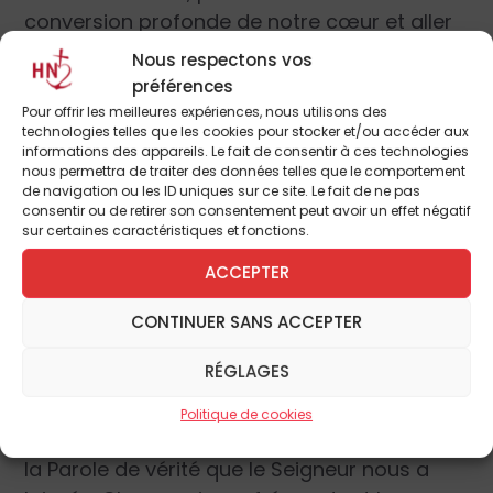
conversion profonde de notre cœur et aller
par les routes du monde proclamer
Nous respectons vos
l’Évangile de l’espérance aux hommes et aux
préférences
femmes de notre temps, dans un dialogue
Pour offrir les meilleures expériences, nous utilisons des
technologies telles que les cookies pour stocker et/ou accéder aux
respectueux avec tous. Que ce temps de
informations des appareils. Le fait de consentir à ces technologies
grâce permette aussi de consolider la
nous permettra de traiter des données telles que le comportement
de navigation ou les ID uniques sur ce site. Le fait de ne pas
communion à l’intérieur de la grande famille
consentir ou de retirer son consentement peut avoir un effet négatif
qu’est l’Église catholique et contribue à
sur certaines caractéristiques et fonctions.
restaurer l’unité entre tous les chrétiens, ce
ACCEPTER
qui fut l’un des objectifs principaux du
Concile.
CONTINUER SANS ACCEPTER
RÉGLAGES
Le renouveau de l’Église passe aussi à
travers le témoignage offert par la vie des
Politique de cookies
chrétiens eux-mêmes pour que resplendisse
la Parole de vérité que le Seigneur nous a