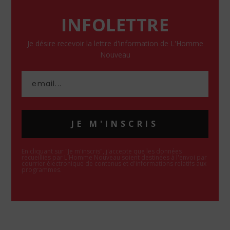
INFOLETTRE
Je désire recevoir la lettre d'information de L'Homme
Nouveau
JE M'INSCRIS
En cliquant sur "Je m'inscris", j'accepte que les données
recueillies par L'Homme Nouveau soient destinées à l'envoi par
courrier électronique de contenus et d'informations relatifs aux
programmes.