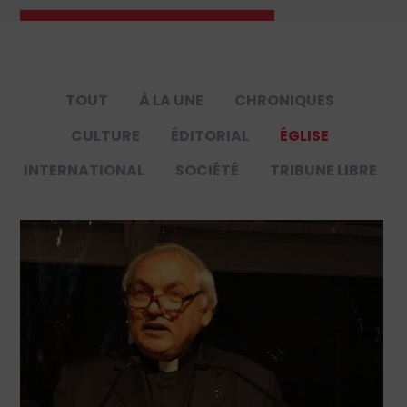
TOUT
À LA UNE
CHRONIQUES
CULTURE
ÉDITORIAL
ÉGLISE
INTERNATIONAL
SOCIÉTÉ
TRIBUNE LIBRE