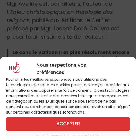
Mgr Aveline est, par ailleurs, l’auteur de
L’Enjeu christologique en théologie des
religions
, publié aux éditions Le Cerf et
préfacé par Mgr Joseph Doré. Ce livre est
présenté ainsi sur le site de l’éditeur :
Le concile Vatican II et plus résolument encore
l’encyclique « Redemptoris Missio » (1990), ont
Nous respectons vos
invité la théologie catholique à une transition :
préférences
dépasser les préoccupations d’une « théologie
du salut des infidèles », qui s’interrogeait sur
Pour offrir les meilleures expériences, nous utilisons des
technologies telles que les cookies pour stocker et/ou accéder aux
l’accès au salut des personnes qui ne
informations des appareils. Le fait de consentir à ces technologies
confessent pas le Christ et n’appartiennent
nous permettra de traiter des données telles que le comportement
pas explicitement à l’Église, en vue d’élaborer
de navigation ou les ID uniques sur ce site. Le fait de ne pas
une véritable « théologie des religions », dont
consentir ou de retirer son consentement peut avoir un effet négatif
sur certaines caractéristiques et fonctions.
l’objectif est de déterminer, aux yeux de la foi
chrétienne, le rôle que jouent « les religions »,
ACCEPTER
en tant qu’institutions historico-sociales; dans
l’économie du salut. Dans une telle