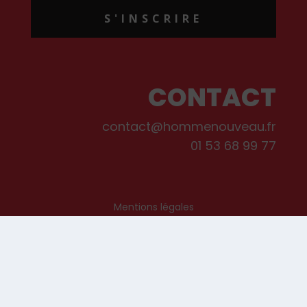
S'INSCRIRE
CONTACT
contact@hommenouveau.fr
01 53 68 99 77
Mentions légales
Conditions générales de vente et d’utilisation
Politique de cookies
Qui sommes-nous ?