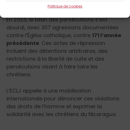
dictatorial.
Politique de cookies
En 2023, le bilan des persécutions s’est
alourdi, avec 307 agressions documentées
contre l’Église catholique, contre
171 l’année
précédente
. Ces actes de répression
incluent des détentions arbitraires, des
restrictions à la liberté de culte et des
persécutions visant à faire taire les
chrétiens.
L’ECLJ appelle à une mobilisation
internationale pour dénoncer ces violations
des droits de l’homme et exprimer la
solidarité avec les chrétiens du Nicaragua.