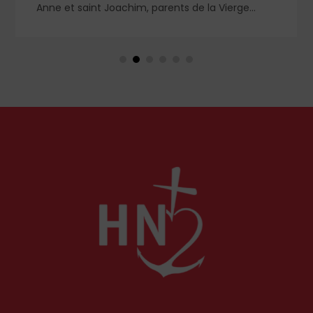
Anne et saint Joachim, parents de la Vierge
Marie. Mais que sait-on exactement de ce
couple unique que le monde chrétien, aussi bien
en Orient qu’en Occident, célèbre par sa piété
et ses liturgies ?