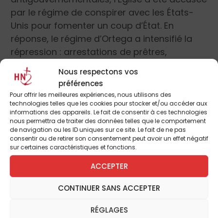
par le régime de conspirer avec les États-
Unis pour fomenter un coup d’État. En
réponse, le régime d’Ortega a intensifié la
répression : arrestations de prêtres,
agressions contre des membres du clergé
Nous respectons vos
et fermetures d’églises.
préférences
Pour offrir les meilleures expériences, nous utilisons des
technologies telles que les cookies pour stocker et/ou accéder aux
Les tensions se sont aggravées avec les
informations des appareils. Le fait de consentir à ces technologies
élections controversées de 2021. L’Église a
nous permettra de traiter des données telles que le comportement
de navigation ou les ID uniques sur ce site. Le fait de ne pas
dénoncé l’absence de garanties pour des
consentir ou de retirer son consentement peut avoir un effet négatif
élections libres, ce qui a conduit Ortega à
sur certaines caractéristiques et fonctions.
durcir encore sa politique répressive. En
ACCEPTER
2022, après sa réélection, il a fermé de
nombreuses organisations chrétiennes et
CONTINUER SANS ACCEPTER
expulsé les diplomates du Vatican après des
critiques du pape dénonçant un régime
RÉGLAGES