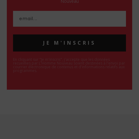
Nouveau
JE M'INSCRIS
En cliquant sur "Je m'inscris", j'accepte que les données
recueillies par L'Homme Nouveau soient destinées à l'envoi par
courrier électronique de contenus et d'informations relatifs aux
programmes.