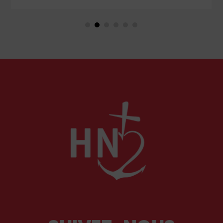
couple unique que le monde chrétien, aussi bien
en Orient qu’en Occident, célèbre par sa piété
et ses liturgies ?