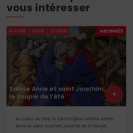
vous intéresser
À LA UNE
ÉGLISE
LITURGIE
Sainte Anne et saint Joachim,
+
le couple de l’été
Au cœur de l’été, la Sainte Église célèbre sainte
Anne et saint Joachim, parents de la Vierge
Marie. Mais que sait-on exactement de ce