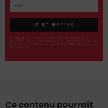
JE M'INSCRIS
En cliquant sur "Je m'inscris", j'accepte que les données
recueillies par L'Homme Nouveau soient destinées à l'envoi par
courrier électronique de contenus et d'informations relatifs aux
programmes.
Ce contenu pourrait