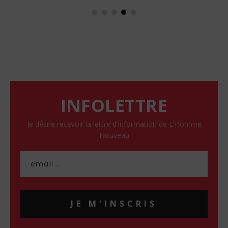
de...
INFOLETTRE
Je désire recevoir la lettre d'information de L'Homme
Nouveau
JE M'INSCRIS