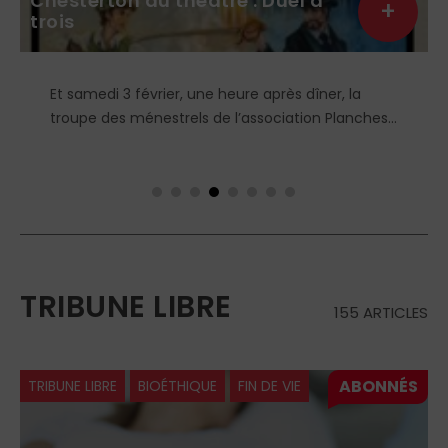
Chesterton au théâtre : Duel à
+
trois
Et samedi 3 février, une heure après dîner, la
troupe des ménestrels de l’association Planches
et Panache, nous propose de plonger au cœur
de l’Angleterre avec leur pièce originale : Duel à
Trois. Ironie du sort ou paradoxe s’il en est, Duel à
Trois, est une pièce, adaptée du roman : la
Sphère et la Croix de Gilbert Keith Chesterton.
TRIBUNE LIBRE
155 ARTICLES
TRIBUNE LIBRE
BIOÉTHIQUE
FIN DE VIE