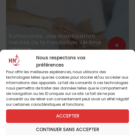
Euthanasie, une mobilisation
inédite de la Fondation Jérôme
+
Lejeune
Nous respectons vos
préférences
Le débat sur la légalisation de l’euthanasie ou du
Pour offrir les meilleures expériences, nous utilisons des
technologies telles que les cookies pour stocker et/ou accéder aux
suicide assisté s’est ouvert en France. L’année
informations des appareils. Le fait de consentir à ces technologies
2023 est déjà marquée par un courant de
nous permettra de traiter des données telles que le comportement
pensée mortifère qui gagne l’opinion. Alors que
de navigation ou les ID uniques sur ce site. Le fait de ne pas
consentir ou de retirer son consentement peut avoir un effet négatif
le...
sur certaines caractéristiques et fonctions.
ACCEPTER
CONTINUER SANS ACCEPTER
CHRONIQUES