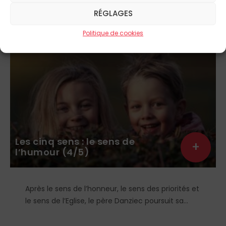
277 ARTICLES
RÉGLAGES
Politique de cookies
CHRONIQUES
Les cinq sens : le sens de
+
l’humour (4/5)
Après le sens de l’honneur, le sens des priorités et
le sens de l’Eglise, le père Danziec poursuit sa
description des cinq sens à cultiver pour
répondre aux défis de l’existence et de son état