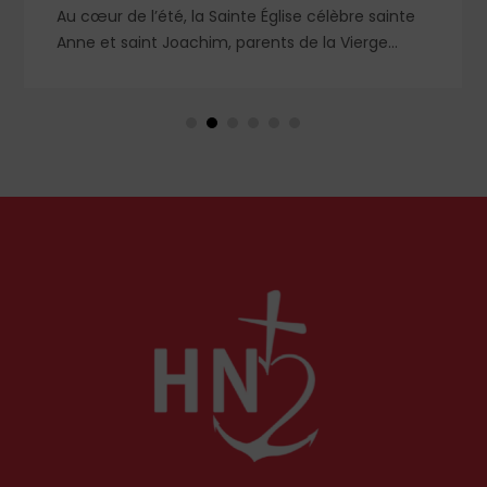
te
Religieux dominicain (1914-1975), le père Roger-
Thomas Calmel fut l’une des figures du
mouvement traditionaliste, attaché jusqu’à la
bien
moelle à la messe et à la doctrine traditionnelle,
té
ainsi qu’aux antiques observances de son ordre.
Il fut autant un combattant qu’un spirituel,
certainement l’un des plus importants du XXᵉ
siècle. Deux ouvrages récents lui rendent
hommage.