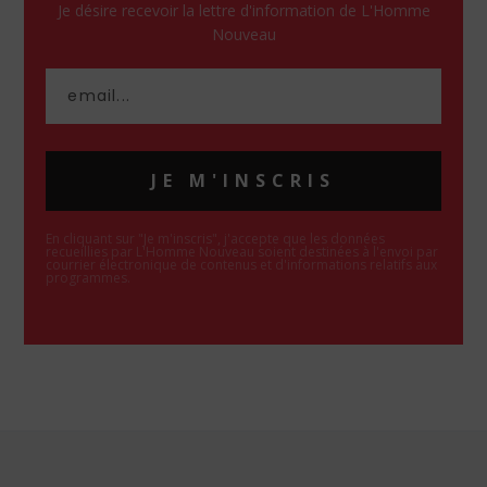
Je désire recevoir la lettre d'information de L'Homme
Nouveau
JE M'INSCRIS
En cliquant sur "Je m'inscris", j'accepte que les données
recueillies par L'Homme Nouveau soient destinées à l'envoi par
courrier électronique de contenus et d'informations relatifs aux
programmes.