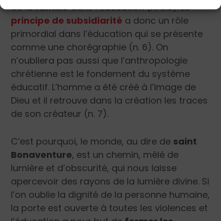
de la
famille
dans l’éducation (n. 5.3). Le
principe de subsidiarité
a donc un rôle
primordial dans l’éducation qui se présente
comme une chorégraphie (n. 6). On
n’oubliera pas aussi que l’anthropologie
chrétienne est le fondement du système
éducatif. L’homme a été créé à l’image de
Dieu et il retrouve dans la création les traces
de son créateur (n. 7).
C’est pourquoi, le monde, au dire de
saint
Bonaventure
, est un chemin, mêlé de
lumière et d’obscurité, qui nous laisse
apercevoir des rayons de la lumière divine. Si
l’on oublie la dignité de la personne humaine,
la porte est ouverte à toutes les violences et