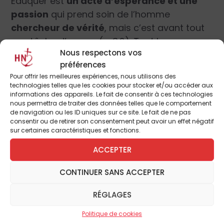
Éduquer est
un acte d’espérance et une
passion
qui prend soin de l’homme
chercheur de vérité
, mais c’est avant tout
une tâche d’amour (n. 3.2). Tout homme a
Nous respectons vos
droit à l’éducation. Les grands principes
préférences
éducatifs ne sont pas du passé, car ils ont
Pour offrir les meilleures expériences, nous utilisons des
été réaffirmés par la déclaration conciliaire,
technologies telles que les cookies pour stocker et/ou accéder aux
qui demeure une boussole pour notre
informations des appareils. Le fait de consentir à ces technologies
nous permettra de traiter des données telles que le comportement
monde contemporain (n. 4). Avec elle, nous
de navigation ou les ID uniques sur ce site. Le fait de ne pas
devons
mettre la personne humaine au
consentir ou de retirer son consentement peut avoir un effet négatif
sur certaines caractéristiques et fonctions.
centre
. Et le rôle éducatif n’est pas
seulement transmission de contenus, mais
ACCEPTER
aussi et surtout
apprentissage de vertus
CONTINUER SANS ACCEPTER
(n. 5.1).
RÉGLAGES
C’est dans ce contexte d’apprentissage de
Politique de cookies
vertus que le Pape rappelle le rôle primordial