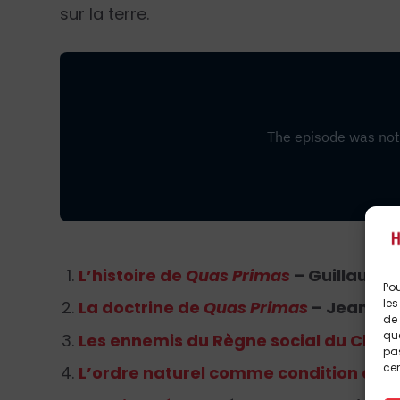
sur la terre.
L’histoire de
Quas Primas
– Guillaume
Pou
les
La doctrine de
Quas Primas
– Jean de 
de 
que
Les ennemis du Règne social du Chris
pas
cer
L’ordre naturel comme condition du r