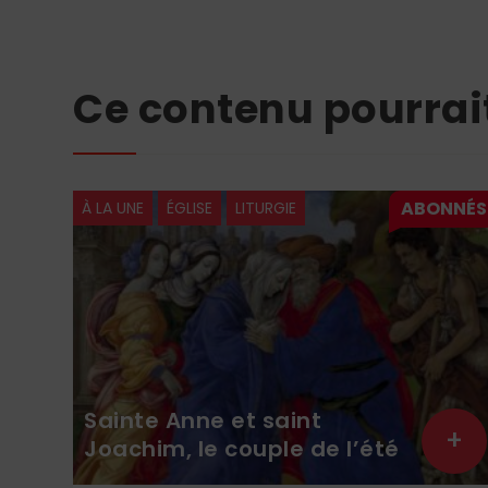
Ce contenu pourrai
À LA UNE
ÉGLISE
LITURGIE
Sainte Anne et saint
+
+
Joachim, le couple de l’été