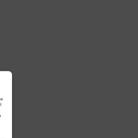
ue
t
e