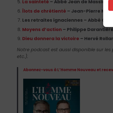
La sainteté
– Abbé Jean de Massia
Îlots de chrétienté
– Jean-Pierre Mau
Les retraites ignaciennes – Abbé Chr
Moyens d’action
– Philippe Darantièr
Dieu donnera la victoire
– Hervé Rolla
Notre podcast est aussi disponible sur les 
etc.).
Abonnez-vous à L’Homme Nouveau et receve