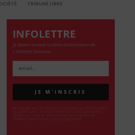
OCIÉTÉ
TRIBUNE LIBRE
INFOLETTRE
Je désire recevoir la lettre d'information de
L'Homme Nouveau
JE M'INSCRIS
En cliquant sur "Je m'inscris", j'accepte que les données
recueillies par L'Homme Nouveau soient destinées à
l'envoi par courrier électronique de contenus et
d'informations relatifs aux programmes.