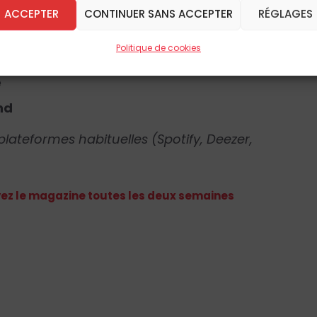
ACCEPTER
CONTINUER SANS ACCEPTER
RÉGLAGES
gendre
Politique de cookies
istophe Toulza
e
nd
plateformes habituelles (Spotify, Deezer,
z le magazine toutes les deux semaines