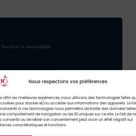
Nous respectons vos préférences
 Bernard
r offrir les meilleures expériences, nous utilisons des technologies telles q
 cookies pour stocker et/ou accéder aux informations des appareils. Le fai
Tauriers
consentir à ces technologies nous permettra de traiter des données telles
 le comportement de navigation ou les ID uniques sur ce site. Le fait de n
t
– Michel
 consentir ou de retirer son consentement peut avoir un effet négatif sur
taines caractéristiques et fonctions.
ègne social
– Abbé Hilaire Vernier